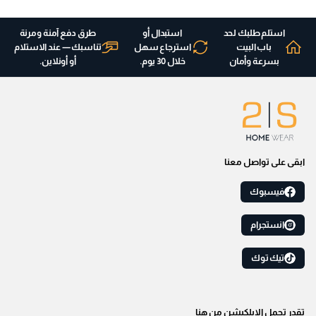
استلم طلبك لحد
استبدال أو
طرق دفع آمنة ومرنة
باب البيت
استرجاع سهل
تناسبك — عند الاستلام
بسرعة وأمان
خلال 30 يوم.
أو أونلاين.
ابقى على تواصل معنا
فيسبوك
انستجرام
تيك توك
تقدر تحمل الابلكيشن من هنا