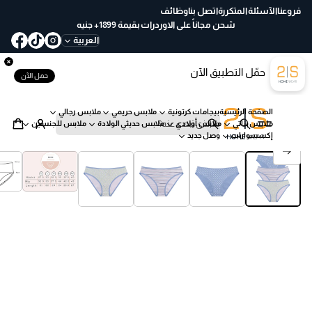
ع
فروعنا
الآسئلة المتكررة
اتصل بنا
وظائف
خ
شحن مجاناً على الاوردرات بقيمة 1899+ جنيه
لا
العربية
ل
30
حمّل التطبيق الآن
يو
حمل الآن
م
ب
الصفحة الرئيسية
بيجامات كرتونية
ملابس حريمي
ملابس رجالي
س
ملابس بناتي
ملابس أولادي
ملابس حديثي الولادة
ملابس للجنسين
ه
ب
إكسسوارات
وصل جديد
ول
ح
انتقل إلى معلومات المنتج
ة
ث