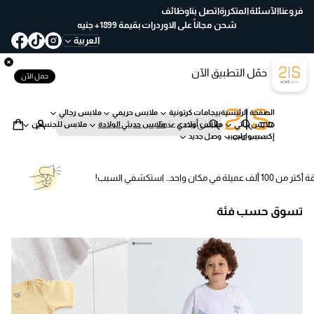
ع
فروعنا
الآسئلة المتكررة
اتصل بنا
وظائف
خ
شحن مجاناً على الاوردرات بقيمة 1899+ جنيه
لا
العربية
ل
30
حمّل التطبيق الآن
يو
حمل الآن
م
ب
الصفحة الرئيسية
بيجامات كرتونية
ملابس حريمي
ملابس رجالي
س
ملابس بناتي
ملابس أولادي
ملابس حديثي الولادة
ملابس للجنسين
ه
ب
إكسسوارات
وصل جديد
ول
ح
ة
ث
تر من 100 ألف عميلة في مكان واحد… استكشفي السبب!
تسوق حسب فئة