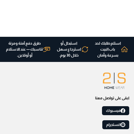
استلم طلبك لحد
استبدال أو
طرق دفع آمنة ومرنة
باب البيت
استرجاع سهل
تناسبك — عند الاستلام
بسرعة وأمان
خلال 30 يوم.
أو أونلاين.
ابقى على تواصل معنا
فيسبوك
انستجرام