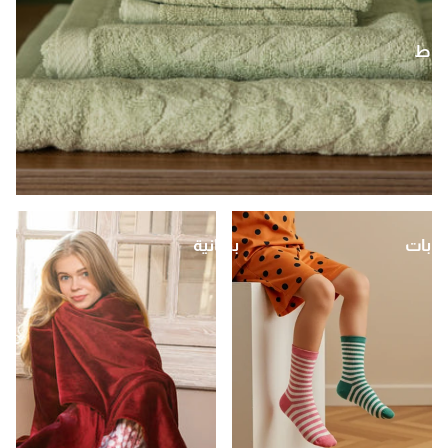
وط
ابات
بطانية