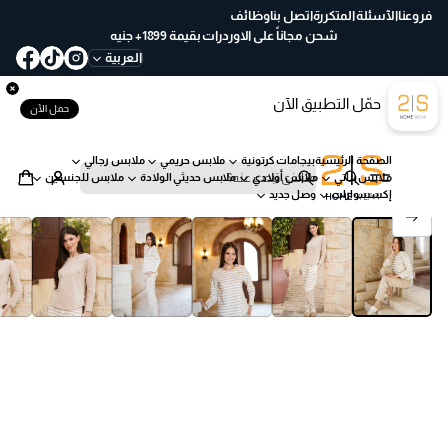
ع
فروعنا
الآسئلة المتكررة
اتصل بنا
وظائف
خ
شحن مجاناً على الاوردرات بقيمة 1899+ جنيه
لا
العربية
ل
30
حمّل التطبيق الآن
يو
حمل الآن
م
ب
الصفحة الرئيسية
بيجامات كرتونية
ملابس حريمي
ملابس رجالي
س
ملابس بناتي
ملابس أولادي
ملابس حديثي الولادة
ملابس للجنسين
ه
ب
إكسسوارات
وصل جديد
ول
ح
انتقل إلى معلومات المنتج
ة
ث