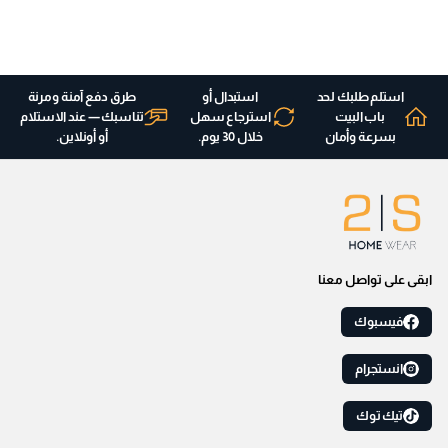
استلم طلبك لحد
استبدال أو
طرق دفع آمنة ومرنة
باب البيت
استرجاع سهل
تناسبك — عند الاستلام
بسرعة وأمان
خلال 30 يوم.
أو أونلاين.
ابقى على تواصل معنا
فيسبوك
انستجرام
تيك توك