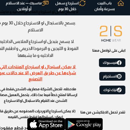
الاستلام
باب البيت
استرجاع سهل
تناسبك — عند الاستلام
بسرعة وأمان
خلال 30 يوم.
أو أونلاين.
لا يسمح بتبديل او استرجاع الملابس الداخليه و ما يش
.يسمح بالاستبدال او الاسترجا
الاستلام
.لا يسمح بتبديل او استرجاع الملابس الداخليه
الفوط و الليجين و البرمودا الحريمي و اطقم الت
ابقى على تواصل معنا
الداخليه و ما يشبهها
فيسبوك
لا يمكن استبدال او استرجاع المنتجات التي 
شراءها عن طريق العرض الا عند حالات عي
انستجرام
التصنيع
ملاحظه: تتحمل الشركة مصاريف الشحن فقط في ح
تيك توك
ارسالنا لمنتج خطأ فيما عدا ذلك, يتحمل العميل مصا
الشحن عند القيام بالاستبدال او الاسترجاع
(لا يمكن استرجاع الاوردرات المدفوعه عن طريق فال
تقدر تحمل الابلكيشن من هنا
(يمكن استبدالها فقط بنفس القيمه
في حالة إستلام الأوردر ووجود قطع مفقودة