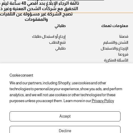
تالفة الرجاء الإبلاغ بحد أقصي 48 سا
التحقيق مع شركات الشحن المعنية وغير ذ
تصبح الشركة غير مسؤولة عن التلفيات
والمفقودات
معلومات تهمك
طلباتي
قصتنا
إرجاع أو استبدال طلبك
الشحن والتسليم
تتبع الطلب
الإرجاع والاستبدال
طلباتي
فروعنا
الآسئلة المتكررة
اتصل بنا
سياسة الخصوصية
Cookie consent
الشروط والأحكام
We and our partners, including Shopify, use cookies and other
وظائف
technologies to personalize your experience, show you ads, and perform
ابقى على اطّلاع
analytics, and we will not use cookies or other technologies for these
purposes unless you accept them. Learn more in our
Privacy Policy
اشترك عشان توصلك أحدث المنتجات
والعروض والخصومات.
Accept
ا
ي
اشتراك
ل
ر
Decline
ب