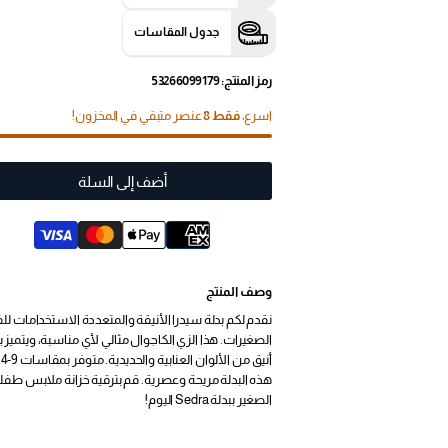
جدول المقاسات
رمز المنتج: 53266099179
اسرع،
فقط 8
عنصر متبقي في المخزون!
أضف إلى السلة
وصف المنتج
نقدم لكم بدلة سيدرا الأنيقة والمتعددة الاستخدامات لل
الصغيرات. هذا الزي الكاجوال مثالي لأي مناسبة، ويتميز 
هذه البدلة مريحة وعصرية. قم بترقية خزانة ملابس طف
الصغير ببدلة Sedra اليوم!