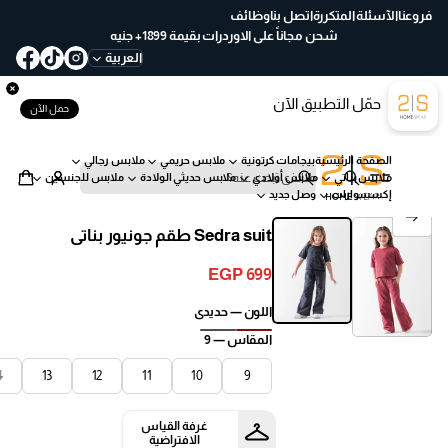
ع
فروعنا
الآسئلة المتكررة
اتصل بنا
وظائف
خ
شحن مجاناً على الاوردرات بقيمة 1899+ جنيه
لا
العربية
ل
30
حمّل التطبيق الآن
يو
حمل الآن
م
ب
الصفحة الرئيسية
بيجامات كرتونية
ملابس حريمي
ملابس رجالي
س
ملابس بناتي
ملابس أولادي
ملابس حديثي الولادة
ملابس للجنسين
ه
ب
إكسسوارات
وصل جديد
ول
ح
انتقل إلى معلومات المنتج
ة
ث
Sedra suit طقم جونيور بناتى
EGP 699
السعر
العادي
اللون —
حديدى
المقاس —
9
4
13
12
11
10
9
غرفة القياس
الافتراضية