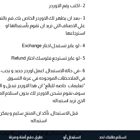
2 - اكتب رقم الاوردر
3 - بعد ان يظهر لك الاوردر الخاص بك, قم بالتع
علي الاصناف التي تريد ان تقوم بأستبدالها او
استرجاعها
4 - لو عايز تستبدل اختار Exchange
5 - لو عايز تسترجع فلوسك اختار Refund
6 - في حالة الاستبدال, اعمل اوردر جديد و يجب ك
في الملاحظات الموجوده في عربة التسوق
"تعليمات خاصه للبائع" ان هذا الاوردر تبديل و ال
سوف نقوم بشحن الاوردر لك بدون استلام الم
الذي تريد استبداله
قبل الاستبدال, تأكد ان المنتج سليم و يمكن
استبداله
يسمح بالاستبدال او الاسترجاع 
استلم طلبك لحد
استبدال أو
طرق دفع آمنة ومرنة