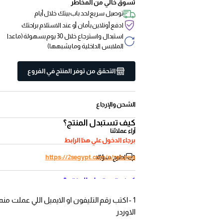
تسوق خالي من المخاطر
توصيل سريع لحد باب بيتك خلال أيام
ادفع أونلاين بأمان أو عند الاستلام براحتك
استبدال واسترجاع خلال 30 يوم بسهولة (ماعدا
الملابس الداخلية وما يشبهها)
التحقق من توفر المنتج في الفروع
الشحن والإرجاع
كيف تستبدل المنتج؟
آراء عملائنا
برجاء الدخول علي هذا الرابط
اطرح سؤالا
https://2segypt.com/a/returns
كيف تستبدل المنتج؟
1 - اكتب رقم التليفون او الايميل اللي عملت منه
الاوردر