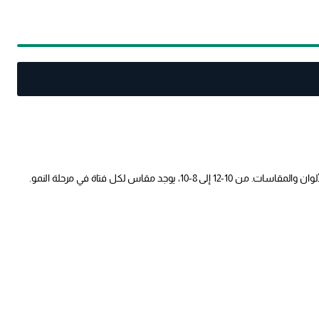
نقدم لك مجموعة من 3 ملابس داخلية للبنات، مثالية لخزانة ملابس طفلتك الصغيرة! مصنوعة من قماش ناعم ومريح، تأتي هذه الملابس الداخلية بمجموعة من الألوان والمقاسات. من 10-12 إلى 8-10، يوجد مقاس لكل فتاة في مرحلة النمو.