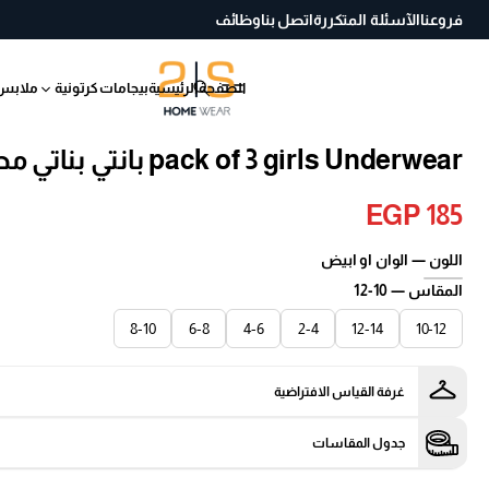
فروعنا
الآسئلة المتكررة
اتصل بنا
وظائف
الصفحة الرئيسية
بيجامات كرتونية
ملابس
انتقل إلى معلومات
pack of 3 girls Underwear بانتي بناتي مطبوع
المنتج
EGP 185
السعر
اللون —
الوان او ابيض
العادي
المقاس —
10-12
8-10
6-8
4-6
2-4
12-14
10-12
غرفة القياس الافتراضية
جدول المقاسات