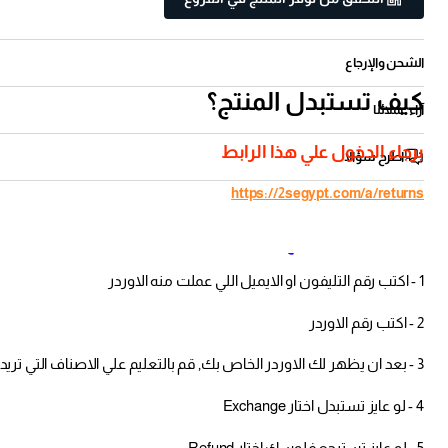
الشحن والإرجاع
كيف تستبدل المنتج؟
آراء عملائنا
برجاء الدخول علي هذا الرابط
اطرح سؤالا
https://2segypt.com/a/returns
كيف تستبدل المنتج؟
1 - اكتب رقم التليفون او الايميل اللي عملت منه الاوردر
2 - اكتب رقم الاوردر
3 - بعد ان يظهر لك الاوردر الخاص بك, قم بالتعليم علي الاصناف التي تريد ان تقوم بأستبدالها او استرجاعها
4 - لو عايز تستبدل اختار Exchange
5 - لو عايز تسترجع فلوسك اختار Refund