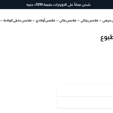
خ
شحن مجاناً على الاوردرات بقيمة 1899+ جنيه
لا
ل
 حريمي
ملابس رجالي
ملابس بناتي
ملابس أولادي
ملابس حديثي الولادة
30
يو
م
ب
س
ه
ول
ة