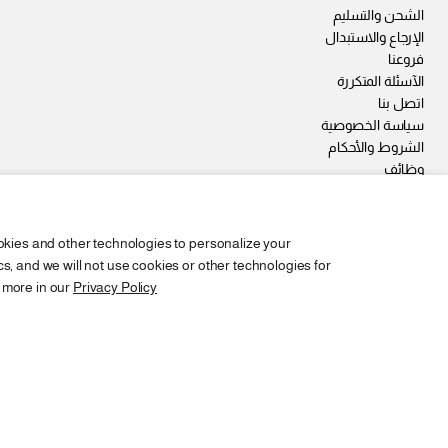
الشحن والتسليم
الإرجاع والاستبدال
فروعنا
الآسئلة المتكررة
اتصل بنا
سياسة الخصوصية
الشروط والأحكام
وظائف
okies and other technologies to personalize your
, and we will not use cookies or other technologies for
 more in our
Privacy Policy
Copyright © 2026,
2SEgypt
PACK OF 3 GIRLS UNDERWEAR بانتي بناتي مطبوع
EGP 185
السعر
الوان او ابيض / 10-12
تغير
العادي