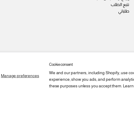
تتبع الطلب
طلباتي
Cookie consent
We and our partners, including Shopify, use co
Manage preferences
experience, show you ads, and perform analytics
these purposes unless you accept them. Learn
أضف إلى السلة