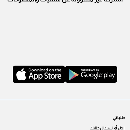
طلباتي
إرجاع أو استبدال طلبك