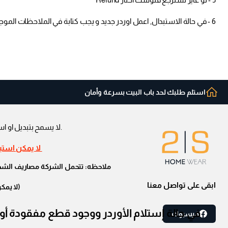
6 - في حالة الاستبدال, اعمل اوردر جديد و يجب كتابة في الملاحظات الموجوده في عربة التسوق "تعليمات خاصه للبائع" ان هذا الاوردر تبديل و الا سوف نقوم بشحن الاوردر لك بدون استلام المنتج الذي تريد استبداله
استلم طلبك لحد باب البيت بسرعة وأمان
.لا يسمح بتبديل او اس
لا يمكن استبد
ملاحظه: تتحمل الشركة مصاريف الشحن ف
ابقى على تواصل معنا
(لا يمك
فيسبوك