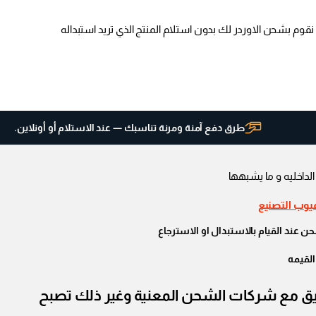
طرق دفع آمنة ومرنة تناسبك — عند الاستلام أو أونلاين.
الداخليه و ما يشبهها
عيوب التصنيع
عند القيام بالاستبدال او الاسترجاع
القيمه
تالفة الرجاء الإبلاغ بحد أقصي 48 ساعة ليتم فتح التحقيق مع شركات الشحن المعنية وغير ذلك تصبح