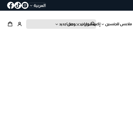
العربية
ملابس للجنسين
إكسسوارات
وصل جديد
ب
ح
ث