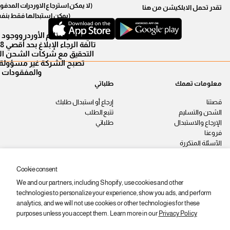
(لا يمكن استرجاع الاوردرات المدف
تقدر تحمل الابلكيشن من هنا
(يمكن استبدالها فقط بنف
في حالة إستلام الأوردر ووجود
التحقيق مع شركات الشحن الم
تصبح الشركة غير مسؤولة 
والمفقودات
معلومات تهمك
طلباتي
قصتنا
إرجاع أو استبدال طلبك
الشحن والتسليم
تتبع الطلب
الإرجاع والاستبدال
طلباتي
فروعنا
الآسئلة المتكررة
اتصل بنا
سياسة الخصوصية
Cookie consent
الشروط والأحكام
We and our partners, including Shopify, use cookies and other
وظائف
technologies to personalize your experience, show you ads, and perform
ابقى على اطّلاع
analytics, and we will not use cookies or other technologies for these
purposes unless you accept them. Learn more in our
Privacy Policy
اشترك عشان توصلك أحدث المنتجات