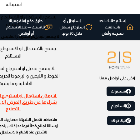
استبداله
استلم طلبك لحد
استبدال أو
طرق دفع آمنة ومرنة
الاستلام
باب البيت
استرجاع سهل
تناسبك — عند الاستلام
بسرعة وأمان
خلال 30 يوم.
أو أونلاين.
لا يسمح بتبديل او استرجاع الملابس ا
الاستلام
.لا يسمح بتبديل او استرجاع الم
الفوط و الليجين و البرمودا الحري
ابقى على تواصل معنا
الداخليه و ما يشب
فيسبوك
لا يمكن استبدال او استرجاع ا
شراءها عن طريق العرض الا ع
انستجرام
التصنيع
ملاحظه: تتحمل الشركة مصاريف ال
تيك توك
ارسالنا لمنتج خطأ فيما عدا ذلك, ي
الشحن عند القيام بالاستبدال 