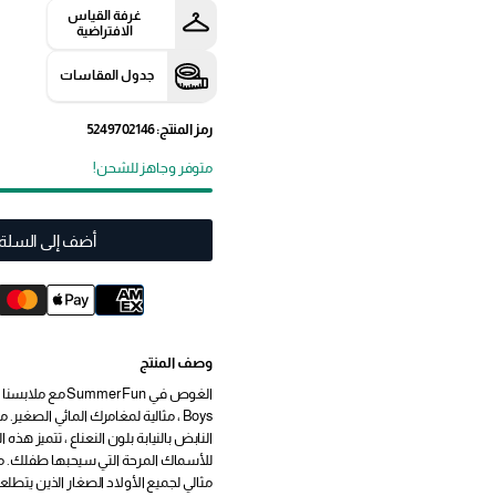
غرفة القياس
الافتراضية
جدول المقاسات
رمز المنتج: 5249702146
متوفر وجاهز للشحن!
أضف إلى السلة
وصف المنتج
Boys ، مثالية لمغامرك المائي الصغي
النابض بالنيابة بلون النعناع ، تتميز هذه
مثالي لجميع الأولاد الصغار الذين يتط