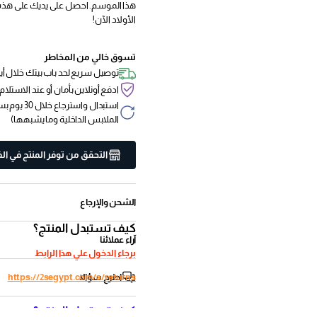
هذا الموسم. احصل على يديك على هذه
الأولاد الآن!
تسوق خالي من المخاطر
توصيل سريع لحد باب بيتك خلال أي
ادفع أونلاين بأمان أو عند الاستلام
استبدال واسترجا
الملابس الداخلية وما يشبهها)
التحقق من توفر المنتج في ال
الشحن والإرجاع
كيف تستبدل المنتج؟
آراء عملائنا
برجاء الدخول علي هذا الرابط
اطرح سؤالا
https://2segypt.com/a/returns
كيف تستبدل المنتج؟