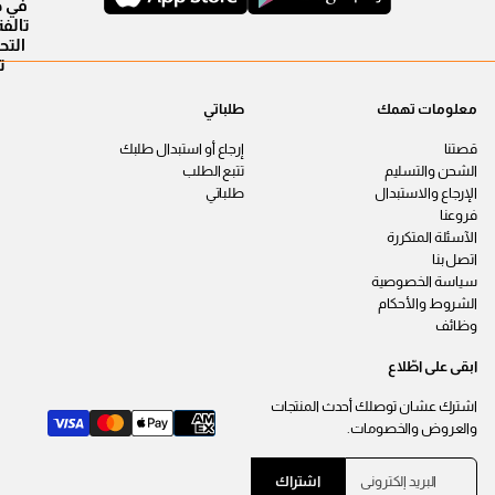
في ح
التح
ت
معلومات تهمك
طلباتي
قصتنا
إرجاع أو استبدال طلبك
الشحن والتسليم
تتبع الطلب
الإرجاع والاستبدال
طلباتي
فروعنا
الآسئلة المتكررة
اتصل بنا
سياسة الخصوصية
الشروط والأحكام
وظائف
ابقى على اطّلاع
اشترك عشان توصلك أحدث المنتجات
والعروض والخصومات.
ا
ي
اشتراك
ل
ر