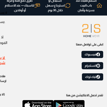
استلم طلبك لحد
استبدال أو
طرق دفع آمنة ومرنة
باب البيت
استرجاع سهل
تناسبك — عند الاستلام
بسرعة وأمان
خلال 30 يوم.
أو أونلاين.
لا يسم
.لا 
الفوط
ابقى على تواصل معنا
فيسبوك
لا ي
شراء
انستجرام
ملاحظ
تيك توك
ارسال
(لا 
تقدر تحمل الابلكيشن من هنا