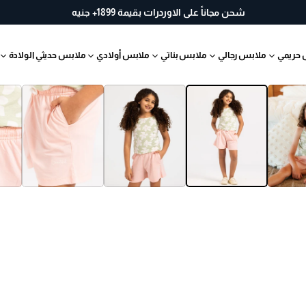
خ
شحن مجاناً على الاوردرات بقيمة 1899+ جنيه
لا
ل
 حريمي
ملابس رجالي
ملابس بناتي
ملابس أولادي
ملابس حديثي الولادة
30
يو
م
ب
س
ه
ول
ة