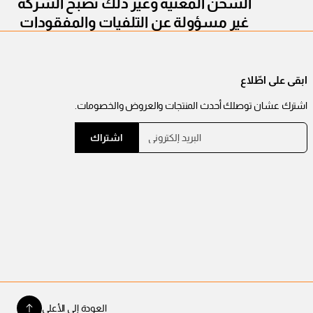
الشحن المعنية وغير ذلك تصبح الشركة
غير مسؤولة عن التلفيات والمفقودات
ابقى على اطّلاع
اشترك عشان توصلك أحدث المنتجات والعروض والخصومات.
ا
ي
اشتراك
ل
ر
ب
ج
ر
ي
ى
د
إ
إ
د
ل
خ
ك
ت
ا
ر
ل
و
ع
ن
ي
ن
*
و
العودة إلى الأعلى