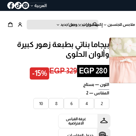
العربية
ملابس للجنسين
إكسسوارات
وصل جديد
ب
ح
ث
بيجاما بناتي بطبعة زهور كبيرة
وألوان الحلوى
السعر
EGP 329
EGP 280
-15%
السعر
المخفض
العادي
اللون —
بستاج
المقاس —
2
10
8
6
4
2
غرفة القياس
الافتراضية
جدول المقاسات