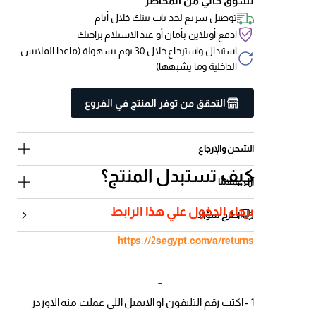
تسوق خالي من المخاطر
توصيل سريع لحد باب بيتك خلال أيام
ادفع أونلاين بأمان أو عند الاستلام براحتك
استبدال واسترجاع خلال 30 يوم بسهولة (ماعدا الملابس
الداخلية وما يشبهها)
التحقق من توفر المنتج في الفروع
الشحن والإرجاع
كيف تستبدل المنتج؟
آراء عملائنا
برجاء الدخول علي هذا الرابط
اطرح سؤالا
https://2segypt.com/a/returns
كيف تستبدل المنتج؟
1 - اكتب رقم التليفون او الايميل اللي عملت منه الاوردر