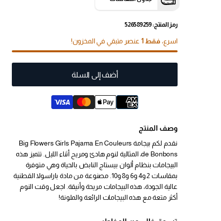
رمز المنتج: 526589259
اسرع،
فقط 1
عنصر متبقي في المخزون!
أضف إلى السلة
وصف المنتج
نقدم لكم بيجامة Big Flowers Girls Pajama En Couleurs
de Bonbons، المثالية لنوم هادئ ومريح أثناء الليل. تتميز هذه
البيجامات بنظام ألوان بيستاج النابض بالحياة وهي متوفرة
بمقاسات 2 و4 و6 و8 و10. مصنوعة من مادة باراسولا القطنية
عالية الجودة، هذه البيجامات مريحة وأنيقة. اجعل وقت النوم
أكثر متعة مع هذه البيجامات الرائعة والملونة!