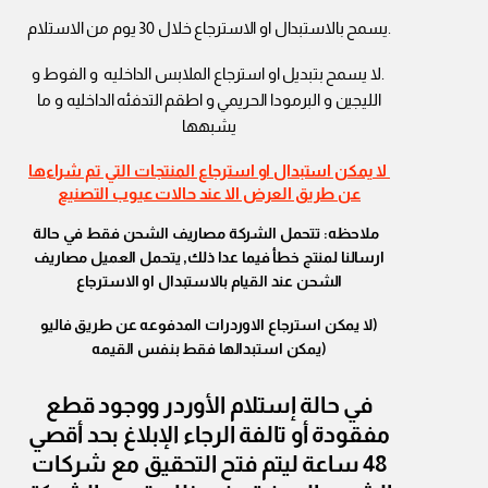
.يسمح بالاستبدال او الاسترجاع خلال 30 يوم من الاستلام
.لا يسمح بتبديل او استرجاع الملابس الداخليه و الفوط و
الليجين و البرمودا الحريمي و اطقم التدفئه الداخليه و ما
يشبهها
لا يمكن استبدال او استرجاع المنتجات التي تم شراءها
عن طريق العرض الا عند حالات عيوب التصنيع
ملاحظه: تتحمل الشركة مصاريف الشحن فقط في حالة
ارسالنا لمنتج خطأ فيما عدا ذلك, يتحمل العميل مصاريف
الشحن عند القيام بالاستبدال او الاسترجاع
(لا يمكن استرجاع الاوردرات المدفوعه عن طريق فاليو
(يمكن استبدالها فقط بنفس القيمه
في حالة إستلام الأوردر ووجود قطع
مفقودة أو تالفة الرجاء الإبلاغ بحد أقصي
48 ساعة ليتم فتح التحقيق مع شركات