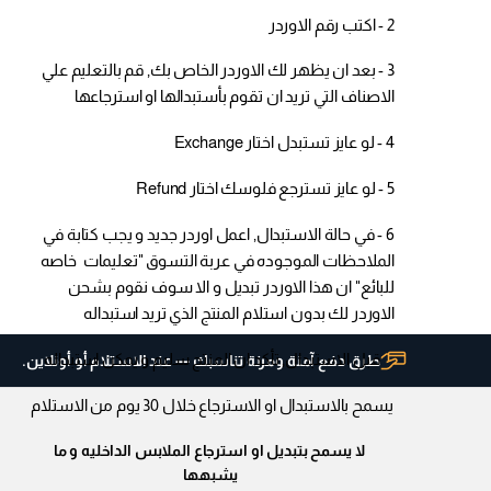
2 - اكتب رقم الاوردر
3 - بعد ان يظهر لك الاوردر الخاص بك, قم بالتعليم علي
الاصناف التي تريد ان تقوم بأستبدالها او استرجاعها
4 - لو عايز تستبدل اختار Exchange
5 - لو عايز تسترجع فلوسك اختار Refund
6 - في حالة الاستبدال, اعمل اوردر جديد و يجب كتابة في
الملاحظات الموجوده في عربة التسوق "تعليمات خاصه
للبائع" ان هذا الاوردر تبديل و الا سوف نقوم بشحن
الاوردر لك بدون استلام المنتج الذي تريد استبداله
قبل الاستبدال, تأكد ان المنتج سليم و يمكن استبداله
طرق دفع آمنة ومرنة تناسبك — عند الاستلام أو أونلاين.
يسمح بالاستبدال او الاسترجاع خلال 30 يوم من الاستلام
لا يسمح بتبديل او استرجاع الملابس الداخليه و ما
يشبهها