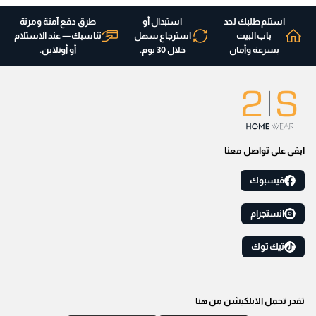
استلم طلبك لحد
استبدال أو
طرق دفع آمنة ومرنة
باب البيت
استرجاع سهل
تناسبك — عند الاستلام
بسرعة وأمان
خلال 30 يوم.
أو أونلاين.
ابقى على تواصل معنا
فيسبوك
انستجرام
تيك توك
تقدر تحمل الابلكيشن من هنا