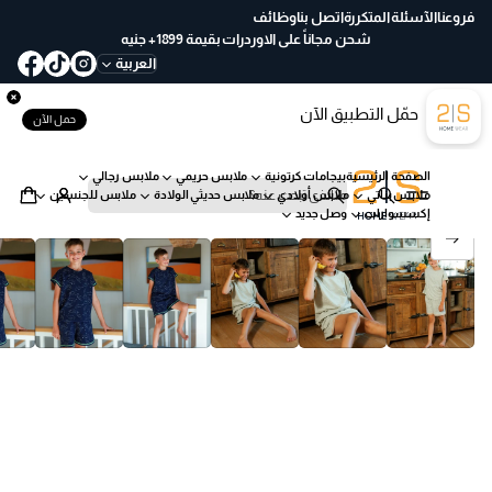
ع
فروعنا
الآسئلة المتكررة
اتصل بنا
وظائف
خ
شحن مجاناً على الاوردرات بقيمة 1899+ جنيه
لا
العربية
ل
30
حمّل التطبيق الآن
يو
حمل الآن
م
ب
الصفحة الرئيسية
بيجامات كرتونية
ملابس حريمي
ملابس رجالي
س
ملابس بناتي
ملابس أولادي
ملابس حديثي الولادة
ملابس للجنسين
ه
ب
إكسسوارات
وصل جديد
ول
ح
انتقل إلى معلومات المنتج
ة
ث