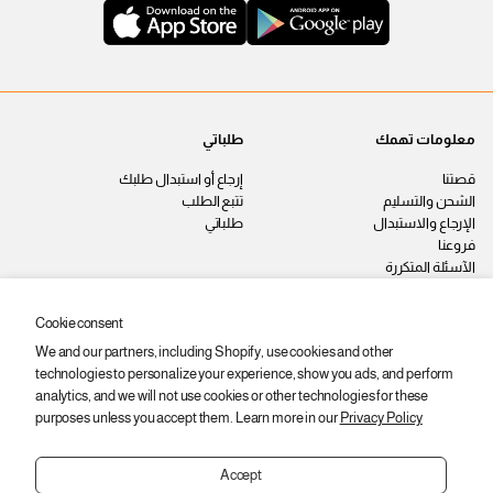
معلومات تهمك
طلباتي
قصتنا
إرجاع أو استبدال طلبك
الشحن والتسليم
تتبع الطلب
الإرجاع والاستبدال
طلباتي
فروعنا
الآسئلة المتكررة
اتصل بنا
سياسة الخصوصية
Cookie consent
الشروط والأحكام
We and our partners, including Shopify, use cookies and other
وظائف
technologies to personalize your experience, show you ads, and perform
ابقى على اطّلاع
analytics, and we will not use cookies or other technologies for these
purposes unless you accept them. Learn more in our
Privacy Policy
اشترك عشان توصلك أحدث المنتجات
والعروض والخصومات.
Accept