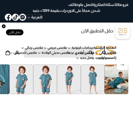
ع
فروعنا
الآسئلة المتكررة
اتصل بنا
وظائف
خ
شحن مجاناً على الاوردرات بقيمة 1899+ جنيه
لا
العربية
ل
30
حمّل التطبيق الآن
يو
حمل الآن
م
ب
الصفحة الرئيسية
بيجامات كرتونية
ملابس حريمي
ملابس رجالي
س
ملابس بناتي
ملابس أولادي
ملابس حديثي الولادة
ملابس للجنسين
ه
ب
إكسسوارات
وصل جديد
ول
ح
انتقل إلى معلومات المنتج
ة
ث