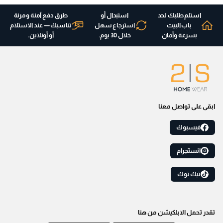
استلم طلبك لحد
استبدال أو
طرق دفع آمنة ومرنة
باب البيت
استرجاع سهل
تناسبك — عند الاستلام
بسرعة وأمان
خلال 30 يوم.
أو أونلاين.
ابقى على تواصل معنا
فيسبوك
انستجرام
تيك توك
تقدر تحمل الابلكيشن من هنا