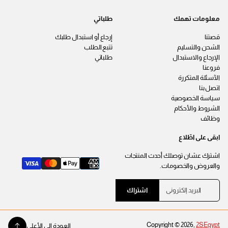
معلومات تهمك
طلباتي
قصتنا
إرجاع أو استبدال طلبك
الشحن والتسليم
تتبع الطلب
الإرجاع والاستبدال
طلباتي
فروعنا
الآسئلة المتكررة
اتصل بنا
سياسة الخصوصية
الشروط والأحكام
وظائف
ابقى على اطّلاع
اشترك عشان توصلك أحدث المنتجات
والعروض والخصومات.
ا
ي
اشتراك
ل
ر
ب
ج
ر
ى
ي
إ
Copyright © 2026,
2SEgypt
د
العودة إلى الأعلى