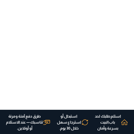
استلم طلبك لحد
استبدال أو
طرق دفع آمنة ومرنة
باب البيت
استرجاع سهل
تناسبك — عند الاستلام
بسرعة وأمان
خلال 30 يوم.
أو أونلاين.