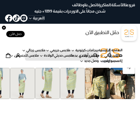
ع
فروعنا
الآسئلة المتكررة
اتصل بنا
وظائف
خ
شحن مجاناً على الاوردرات بقيمة 1899+ جنيه
لا
العربية
ل
30
حمّل التطبيق الآن
يو
حمل الآن
م
ب
الصفحة الرئيسية
بيجامات كرتونية
ملابس حريمي
ملابس رجالي
س
ملابس بناتي
ملابس أولادي
ملابس حديثي الولادة
ملابس للجنسين
ه
ب
إكسسوارات
وصل جديد
ول
ح
انتقل إلى معلومات المنتج
ة
ث