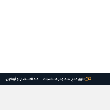
طرق دفع آمنة ومرنة تناسبك — عند الاستلام أو أونلاين.