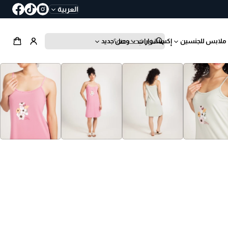
العربية
ملابس للجنسين
إكسسوارات
وصل جديد
ب
ح
ث