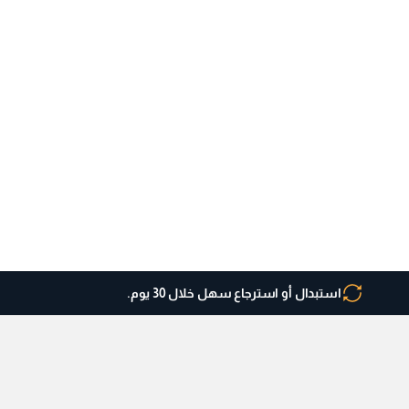
استبدال أو استرجاع سهل خلال 30 يوم.