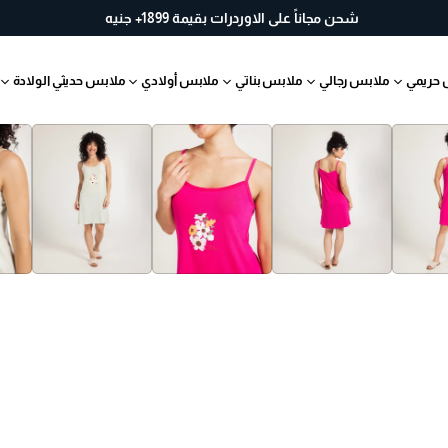
خ
شحن مجاناً على الاوردرات بقيمة 1899+ جنيه
لا
ل
 حريمي
ملابس رجالي
ملابس بناتي
ملابس أولادي
ملابس حديثي الولادة
30
يو
م
ب
س
ه
ول
ة