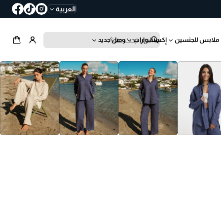
العربية
ملابس للجنسين
إكسسوارات
وصل جديد
ب
ح
ث