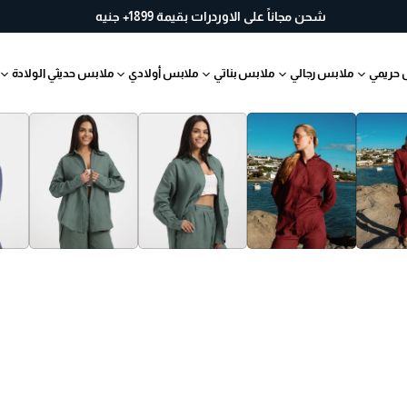
خ
شحن مجاناً على الاوردرات بقيمة 1899+ جنيه
لا
ل
 حريمي
ملابس رجالي
ملابس بناتي
ملابس أولادي
ملابس حديثي الولادة
30
يو
م
ب
س
ه
ول
ة