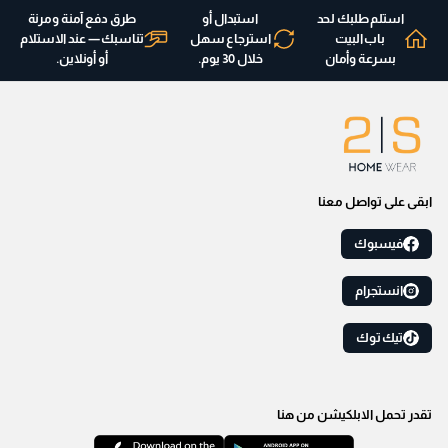
استلم طلبك لحد
استبدال أو
طرق دفع آمنة ومرنة
باب البيت
استرجاع سهل
تناسبك — عند الاستلام
بسرعة وأمان
خلال 30 يوم.
أو أونلاين.
ابقى على تواصل معنا
فيسبوك
انستجرام
تيك توك
تقدر تحمل الابلكيشن من هنا