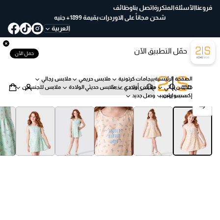
ع
فروعنا
الآسئلة المتكررة
اتصل بنا
وظائف
خ
شحن مجاناً على الاوردرات بقيمة 1899+ جنيه
لا
العربية
ل
30
حمّل التطبيق الآن
يو
حمل الآن
م
ب
الصفحة الرئيسية
بيجامات كرتونية
ملابس حريمي
ملابس رجالي
س
ملابس بناتي
ملابس أولادي
ملابس حديثي الولادة
ملابس للجنسين
ه
ب
إكسسوارات
وصل جديد
ول
ح
انتقل إلى معلومات المنتج
ة
ث