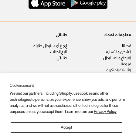
معلومات تهمك
طلباتي
قصتنا
إرجاع أو استبدال طلبك
الشحن والتسليم
تتبع الطلب
الإرجاع والاستبدال
طلباتي
فروعنا
الآسئلة المتكررة
اتصل بنا
سياسة الخصوصية
Cookie consent
الشروط والأحكام
We and our partners, including Shopify, use cookies and other
وظائف
technologies to personalize your experience, show you ads, and perform
ابقى على اطّلاع
analytics, and we will not use cookies or other technologies for these
purposes unless you accept them. Learn more in our
Privacy Policy
اشترك عشان توصلك أحدث المنتجات
والعروض والخصومات.
Accept
ا
ي