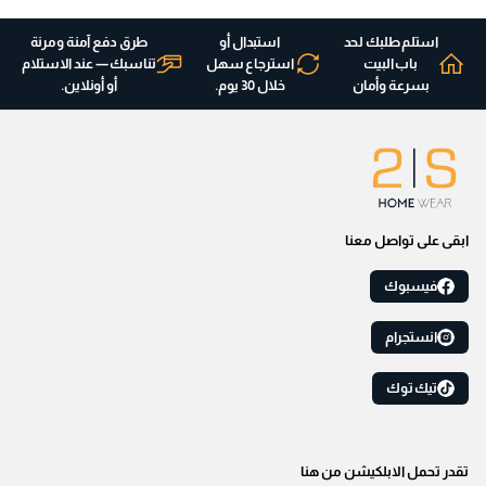
استلم طلبك لحد
استبدال أو
طرق دفع آمنة ومرنة
باب البيت
استرجاع سهل
تناسبك — عند الاستلام
بسرعة وأمان
خلال 30 يوم.
أو أونلاين.
ابقى على تواصل معنا
فيسبوك
انستجرام
تيك توك
تقدر تحمل الابلكيشن من هنا