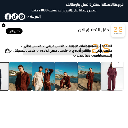
ع
فروعنا
الآسئلة المتكررة
اتصل بنا
وظائف
خ
شحن مجاناً على الاوردرات بقيمة 1899+ جنيه
لا
العربية
ل
30
حمّل التطبيق الآن
يو
حمل الآن
م
ب
الصفحة الرئيسية
بيجامات كرتونية
ملابس حريمي
ملابس رجالي
س
ملابس بناتي
ملابس أولادي
ملابس حديثي الولادة
ملابس للجنسين
ه
ب
إكسسوارات
وصل جديد
ول
ح
انتقل إلى معلومات المنتج
ة
ث