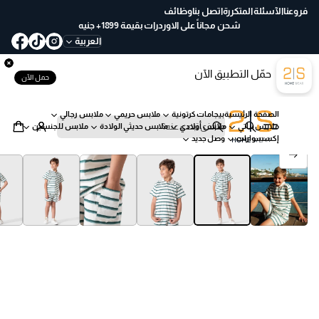
ع
فروعنا
الآسئلة المتكررة
اتصل بنا
وظائف
خ
شحن مجاناً على الاوردرات بقيمة 1899+ جنيه
لا
العربية
ل
30
حمّل التطبيق الآن
يو
حمل الآن
م
ب
الصفحة الرئيسية
بيجامات كرتونية
ملابس حريمي
ملابس رجالي
س
ملابس بناتي
ملابس أولادي
ملابس حديثي الولادة
ملابس للجنسين
ه
ب
إكسسوارات
وصل جديد
ول
ح
انتقل إلى معلومات المنتج
ة
ث