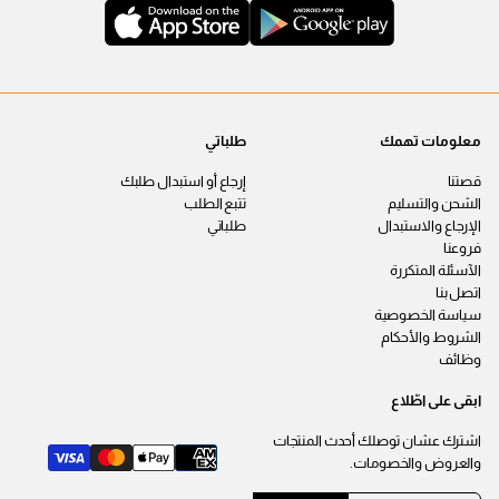
معلومات تهمك
طلباتي
قصتنا
إرجاع أو استبدال طلبك
الشحن والتسليم
تتبع الطلب
الإرجاع والاستبدال
طلباتي
فروعنا
الآسئلة المتكررة
اتصل بنا
سياسة الخصوصية
الشروط والأحكام
وظائف
ابقى على اطّلاع
اشترك عشان توصلك أحدث المنتجات
والعروض والخصومات.