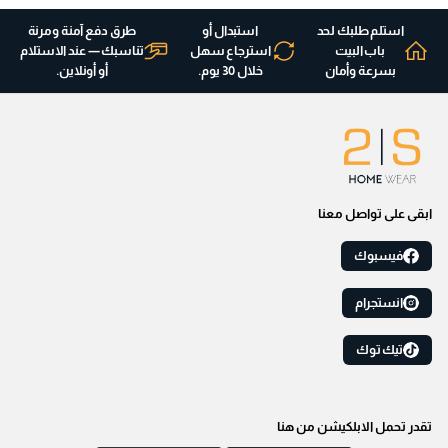
استلم طلبك لحد
استبدال أو
طرق دفع آمنة ومرنة
باب البيت
استرجاع سهل
تناسبك — عند الاستلام
بسرعة وأمان
خلال 30 يوم.
أو أونلاين.
ابقى على تواصل معنا
فيسبوك
انستجرام
تيك توك
تقدر تحمل الابلكيشن من هنا