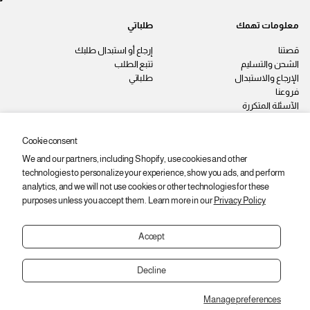
معلومات تهمك
طلباتي
قصتنا
إرجاع أو استبدال طلبك
الشحن والتسليم
تتبع الطلب
الإرجاع والاستبدال
طلباتي
فروعنا
الآسئلة المتكررة
اتصل بنا
سياسة الخصوصية
Cookie consent
الشروط والأحكام
We and our partners, including Shopify, use cookies and other
وظائف
technologies to personalize your experience, show you ads, and perform
ابقى على اطّلاع
analytics, and we will not use cookies or other technologies for these
purposes unless you accept them. Learn more in our
Privacy Policy
اشترك عشان توصلك أحدث المنتجات
والعروض والخصومات.
Accept
ا
ي
اشتراك
ل
ر
Decline
ب
ج
ر
ى
ي
Manage preferences
إ
Copyright © 2026,
2SEgypt
د
العودة إلى الأعلى