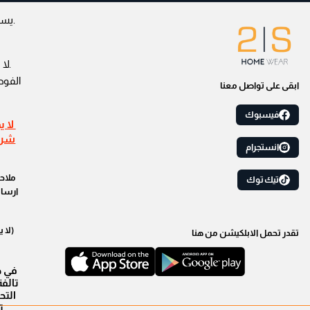
.لا 
الفوط
ابقى على تواصل معنا
فيسبوك
لا ي
شراء
انستجرام
ملاحظ
تيك توك
ارسال
(لا 
تقدر تحمل الابلكيشن من هنا
في ح
التح
ت