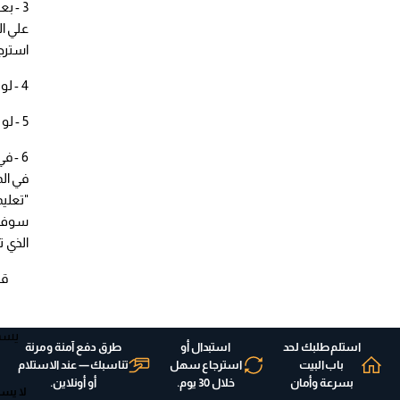
3 - ب
علي ال
استرج
4 - لو عايز تستبدل اختار Exchange
5 - لو عايز تسترجع فلوسك اختار Refund
6 - ف
في ال
"تعليم
سوف ن
الذي ت
قب
استلم طلبك لحد
استبدال أو
طرق دفع آمنة ومرنة
باب البيت
استرجاع سهل
تناسبك — عند الاستلام
بسرعة وأمان
خلال 30 يوم.
أو أونلاين.
لا يسم