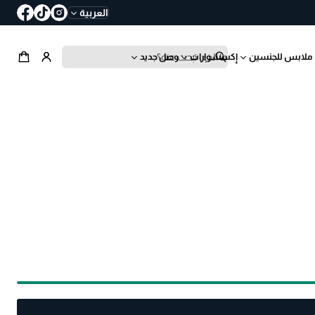
العربية
ملابس للجنسين
إكسسوارات
وصل جديد
ب
ح
ث