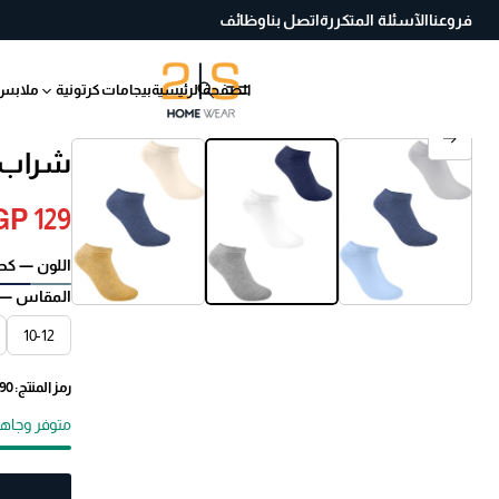
فروعنا
الآسئلة المتكررة
اتصل بنا
وظائف
الصفحة الرئيسية
بيجامات كرتونية
ملابس
انتقل إلى معلومات
شراب ا
المنتج
GP 129
السعر
اللون —
كح
العادي
المقاس —
10-12
رمز المنتج: 5410041012190
متوفر وجاه