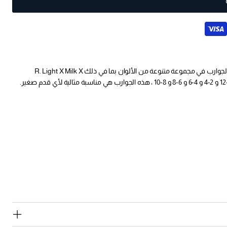
تقديم الإضافة المثالية لخزانة أطفالك - حزمة مشروبات Socket Plain Socket من 3! تأتي هذه الجوارب في مجموعة متنوعة من الألوان بما في ذلك R. Light X Milk X
Petroleum و Navy × White × Whiselier و Mustard X Cream X Petroleum. متوفر بأحجام 10-12 و 2-4 و 4-6 و 6-8 و 8-10 ، هذه الجوارب هي مناسبة مثالية لأي قدم صغير.