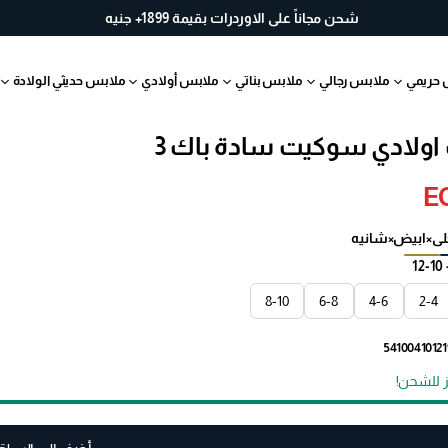
خ
شحن مجاناً على الاوردرات بقيمة 1899+ جنيه
لا
ل
 حريمي
ملابس رجالي
ملابس بناتي
ملابس أولادي
ملابس حديثي الولادة
30
يو
م
ولادي سوكيت سادة باك 3
ب
س
E
ه
ول
ة
لى×ابيض×شانيه
10-12
8-10
6-8
4-6
2-4
ز للشحن!