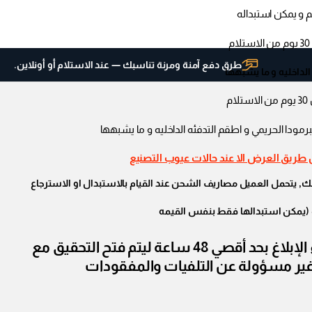
م و يمكن استبداله
طرق دفع آمنة ومرنة تناسبك — عند الاستلام أو أونلاين.
لداخليه و ما يشبهها
م
برمودا الحريمي و اطقم التدفئه الداخليه و ما يشبهها
 طريق العرض الا عند حالات عيوب التصنيع
, يتحمل العميل مصاريف الشحن عند القيام بالاستبدال او الاسترجاع
و (يمكن استبدالها فقط بنفس القيمه
في حالة إستلام الأوردر ووجود قطع مفقودة أو تالفة الرجاء الإبلاغ بحد أقصي 48 ساعة ليتم فتح التحقيق مع
ير مسؤولة عن التلفيات والمفقودات