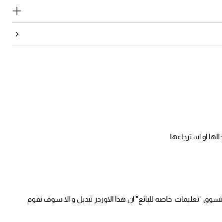
لتسوق "تعليمات خاصه للبائع" ان هذا الاوردر تبديل و الا سوف نقوم