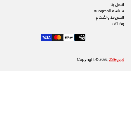
اتصل بنا
سياسة الخصوصية
الشروط والأحكام
وظائف
Copyright © 2026,
2SEgypt
شراب اولادي سوكيت سادة باك 3
EGP 129
السعر
كحلى×ابيض×شانيه / 10-12
تغير
العادي