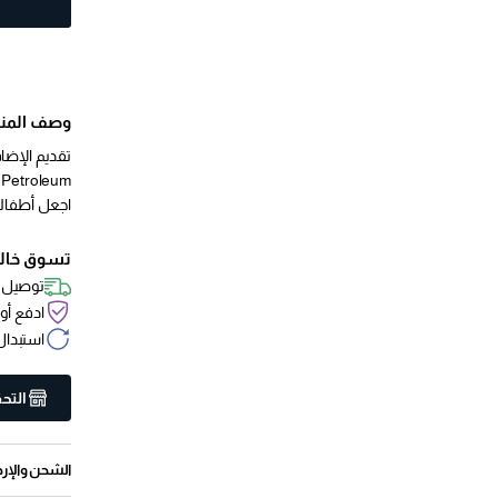
وصف المنت
اجعل أطفالك
تسوق خالي
توصيل س
ادفع أون
استبدال واسترجاع خلال 
التح
الشحن والإرج