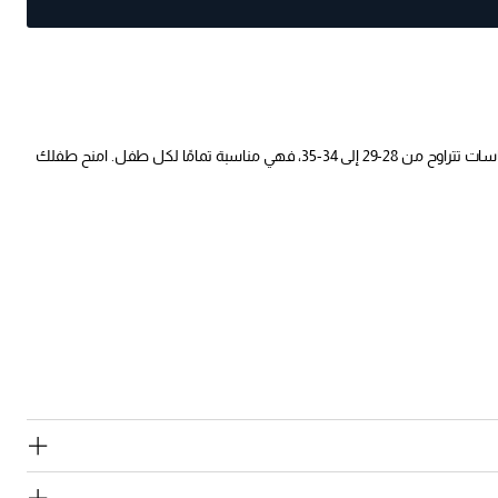
نقدم لكم أحذية Pantofly للأطفال، مزيج مثالي من الأناقة والراحة لأطفالك الصغار. تم تصميم هذا الحذاء باللون الأسود الأنيق الذي سيتناسب مع أي ملابس. بمقاسات تتراوح من 28-29 إلى 34-35، فهي مناسبة تمامًا لكل طفل. امنح طفلك