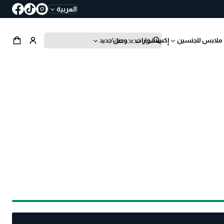
العربية
ملابس للجنسين
إكسسوارات
وصل جديد
ب
ح
ث