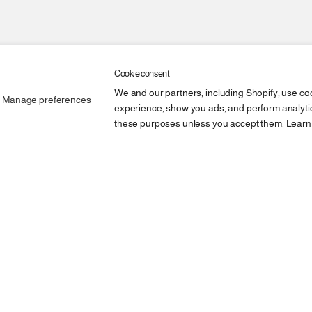
Cookie consent
We and our partners, including Shopify, use co
Manage preferences
experience, show you ads, and perform analytics
these purposes unless you accept them. Learn
أضف إلى السلة