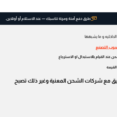
طرق دفع آمنة ومرنة تناسبك — عند الاستلام أو أونلاين.
الداخليه و ما يشبهها
عيوب التصنيع
عند القيام بالاستبدال او الاسترجاع
القيمه
تالفة الرجاء الإبلاغ بحد أقصي 48 ساعة ليتم فتح التحقيق مع شركات الشحن المعنية وغير ذلك تصبح