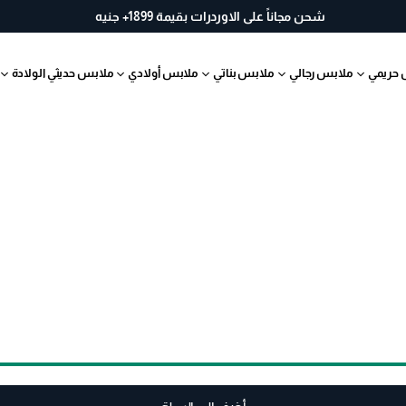
خ
شحن مجاناً على الاوردرات بقيمة 1899+ جنيه
لا
ل
 حريمي
ملابس رجالي
ملابس بناتي
ملابس أولادي
ملابس حديثي الولادة
30
يو
م
ب
س
ه
ول
ة