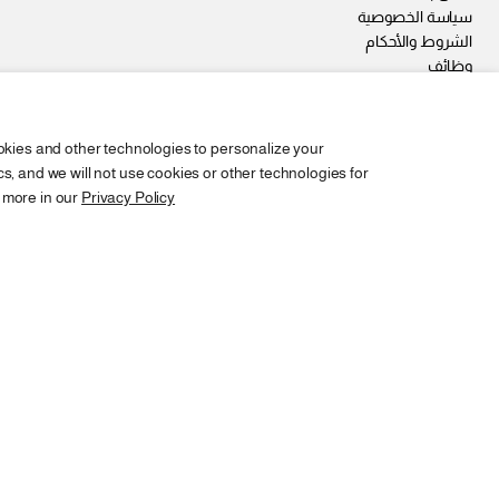
سياسة الخصوصية
الشروط والأحكام
وظائف
okies and other technologies to personalize your
, and we will not use cookies or other technologies for
 more in our
Privacy Policy
Copyright © 2026,
2SEgypt
شبشب اطفال صيفي بلاي
EGP 375
السعر
اسود / 28-29
تغير
العادي