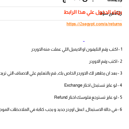
برجاء الدخول علي هذا الرابط
اطرح سؤالا
https://2segypt.com/a/returns
كيف تستبدل المنتج؟
1 - اكتب رقم التليفون او الايميل اللي عملت منه الاوردر
2 - اكتب رقم الاوردر
3 - بعد ان يظهر لك الاوردر الخاص بك, قم بالتعليم علي الاصناف التي تريد ان تقوم بأستبدالها او استرجاعها
4 - لو عايز تستبدل اختار Exchange
5 - لو عايز تسترجع فلوسك اختار Refund
6 - في حالة الاستبدال, اعمل اوردر جديد و يجب كتابة في الملاحظات الموجوده في عربة التسوق "تعليمات خاصه للبائع" ان هذا الاوردر تبديل و الا سوف نقوم بشحن الاوردر لك بدون استلام المنتج الذي تريد استبداله