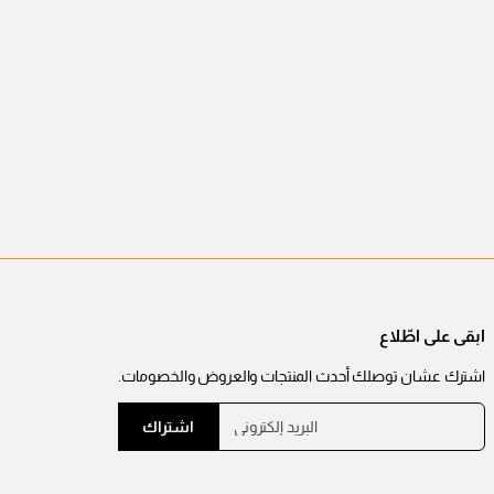
ابقى على اطّلاع
اشترك عشان توصلك أحدث المنتجات والعروض والخصومات.
ا
ي
اشتراك
ل
ر
ب
ج
ر
ي
ى