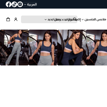
العربية
ملابس للجنسين
إكسسوارات
وصل جديد
ب
ح
ث