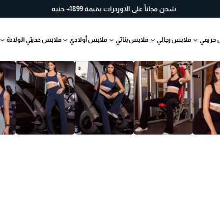
خ
شحن مجاناً على الاوردرات بقيمة 1899+ جنيه
لا
ل
 حريمي
ملابس رجالي
ملابس بناتي
ملابس أولادي
ملابس حديثي الولادة
30
يو
م
ب
س
ه
ول
ة