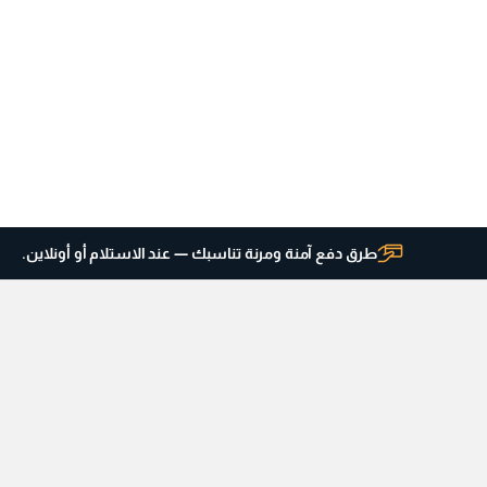
طرق دفع آمنة ومرنة تناسبك — عند الاستلام أو أونلاين.