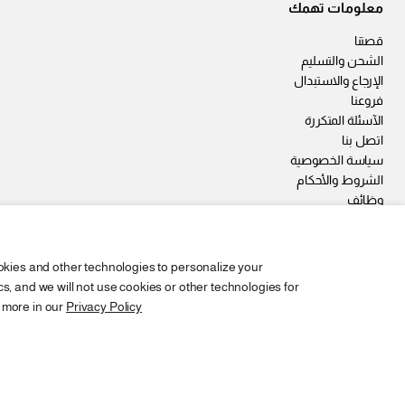
معلومات تهمك
قصتنا
الشحن والتسليم
الإرجاع والاستبدال
فروعنا
الآسئلة المتكررة
اتصل بنا
سياسة الخصوصية
الشروط والأحكام
وظائف
okies and other technologies to personalize your
, and we will not use cookies or other technologies for
 more in our
Privacy Policy
Copyright © 2026,
2SEgypt
سوفت برا حماله عريضه مبطن
EGP 189
السعر
ابيض / M
تغير
العادي