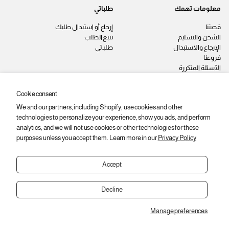
معلومات تهمك
طلباتي
قصتنا
إرجاع أو استبدال طلبك
الشحن والتسليم
تتبع الطلب
الإرجاع والاستبدال
طلباتي
فروعنا
الآسئلة المتكررة
اتصل بنا
سياسة الخصوصية
Cookie consent
الشروط والأحكام
We and our partners, including Shopify, use cookies and other
وظائف
technologies to personalize your experience, show you ads, and perform
ابقى على اطّلاع
analytics, and we will not use cookies or other technologies for these
purposes unless you accept them. Learn more in our
Privacy Policy
اشترك عشان توصلك أحدث المنتجات
والعروض والخصومات.
Accept
ا
ي
اشتراك
ل
ر
Decline
ب
ج
ر
ى
ي
Manage preferences
إ
Copyright © 2026,
2SEgypt
د
العودة إلى الأعلى
إ
د