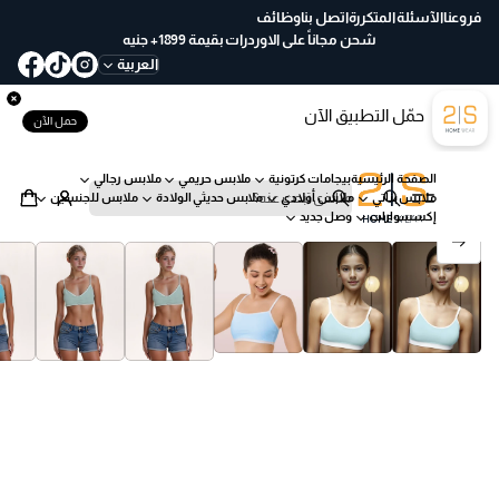
ع
فروعنا
الآسئلة المتكررة
اتصل بنا
وظائف
خ
شحن مجاناً على الاوردرات بقيمة 1899+ جنيه
لا
العربية
ل
30
حمّل التطبيق الآن
يو
حمل الآن
م
ب
الصفحة الرئيسية
بيجامات كرتونية
ملابس حريمي
ملابس رجالي
س
ملابس بناتي
ملابس أولادي
ملابس حديثي الولادة
ملابس للجنسين
ه
ب
إكسسوارات
وصل جديد
ول
ح
انتقل إلى معلومات المنتج
ة
ث