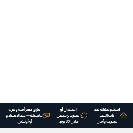
استلم طلبك لحد
استبدال أو
طرق دفع آمنة ومرنة
باب البيت
استرجاع سهل
تناسبك — عند الاستلام
بسرعة وأمان
خلال 30 يوم.
أو أونلاين.