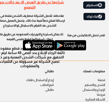
شراءها عن طريق العرض الا عند حالات عي
انستجرام
التصنيع
ملاحظه: تتحمل الشركة مصاريف الشحن فقط في ح
تيك توك
ارسالنا لمنتج خطأ فيما عدا ذلك, يتحمل العميل مصا
الشحن عند القيام بالاستبدال او الاسترجاع
(لا يمكن استرجاع الاوردرات المدفوعه عن طريق فال
تقدر تحمل الابلكيشن من هنا
(يمكن استبدالها فقط بنفس القيمه
في حالة إستلام الأوردر ووجود قطع مفقودة
تالفة الرجاء الإبلاغ بحد أقصي 48 سا
التحقيق مع شركات الشحن المعنية وغير ذ
تصبح الشركة غير مسؤولة عن التلفيات
والمفقودات
معلومات تهمك
طلباتي
قصتنا
إرجاع أو استبدال طلبك
الشحن والتسليم
تتبع الطلب
الإرجاع والاستبدال
طلباتي
فروعنا
الآسئلة المتكررة
اتصل بنا