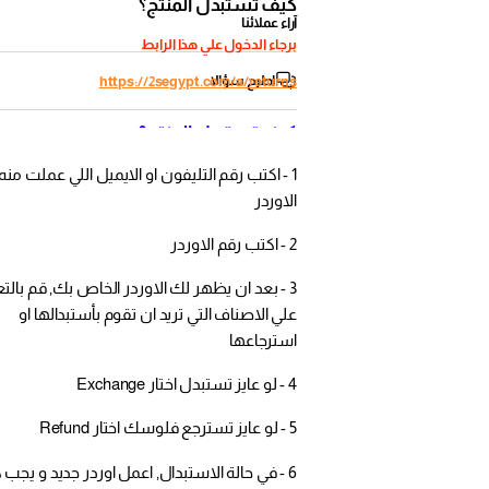
كيف تستبدل المنتج؟
آراء عملائنا
برجاء الدخول علي هذا الرابط
اطرح سؤالا
https://2segypt.com/a/returns
كيف تستبدل المنتج؟
1 - اكتب رقم التليفون او الايميل اللي عملت منه
الاوردر
2 - اكتب رقم الاوردر
3 - بعد ان يظهر لك الاوردر الخاص بك, قم بالتع
علي الاصناف التي تريد ان تقوم بأستبدالها او
استرجاعها
4 - لو عايز تستبدل اختار Exchange
5 - لو عايز تسترجع فلوسك اختار Refund
6 - في حالة الاستبدال, اعمل اوردر جديد و يجب ك