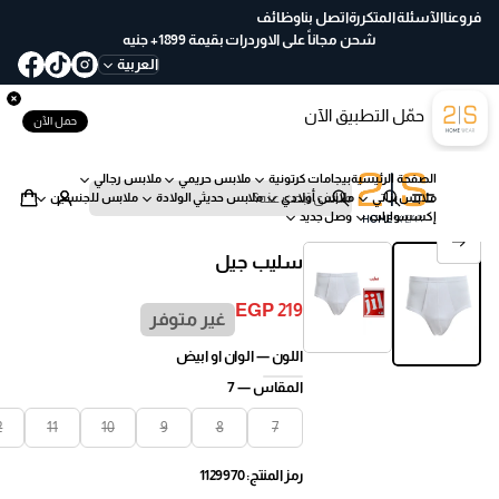
ع
فروعنا
الآسئلة المتكررة
اتصل بنا
وظائف
خ
شحن مجاناً على الاوردرات بقيمة 1899+ جنيه
لا
العربية
ل
30
حمّل التطبيق الآن
يو
حمل الآن
م
ب
الصفحة الرئيسية
بيجامات كرتونية
ملابس حريمي
ملابس رجالي
س
ملابس بناتي
ملابس أولادي
ملابس حديثي الولادة
ملابس للجنسين
ه
ب
إكسسوارات
وصل جديد
ول
ح
انتقل إلى معلومات المنتج
ة
ث
سليب جيل
EGP 219
غير متوفر
السعر
العادي
اللون —
الوان او ابيض
المقاس —
7
2
11
10
9
8
7
رمز المنتج: 1129970