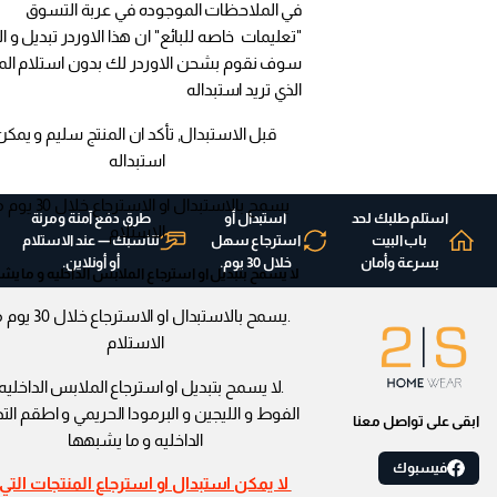
في الملاحظات الموجوده في عربة التسوق
"تعليمات خاصه للبائع" ان هذا الاوردر تبديل و ال
سوف نقوم بشحن الاوردر لك بدون استلام الم
الذي تريد استبداله
قبل الاستبدال, تأكد ان المنتج سليم و يمكن
استبداله
يسمح بالاستبدال او الاسترجاع 
استلم طلبك لحد
استبدال أو
طرق دفع آمنة ومرنة
الاستلام
باب البيت
استرجاع سهل
تناسبك — عند الاستلام
بسرعة وأمان
خلال 30 يوم.
أو أونلاين.
لا يسمح بتبديل او استرجاع الملابس الداخليه و ما يش
.يسمح بالاستبدال او الاسترجا
الاستلام
.لا يسمح بتبديل او استرجاع الملابس الداخليه
الفوط و الليجين و البرمودا الحريمي و اطقم الت
ابقى على تواصل معنا
الداخليه و ما يشبهها
فيسبوك
لا يمكن استبدال او استرجاع المنتجات التي 