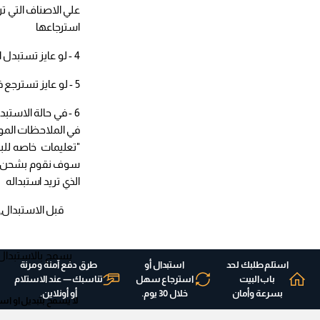
علي الاصناف التي تر
استرجاعها
4 - لو عايز تستبدل اختار Exchange
5 - لو عايز تسترجع فلوسك اختار Refund
6 - في حالة الاستب
في الملاحظات المو
"تعليمات خاصه للبائع
سوف نقوم بشحن الا
الذي تريد استبداله
قبل الاستبدال, 
استلم طلبك لحد
استبدال أو
طرق دفع آمنة ومرنة
باب البيت
استرجاع سهل
تناسبك — عند الاستلام
بسرعة وأمان
خلال 30 يوم.
أو أونلاين.
لا يسمح بتبديل او است