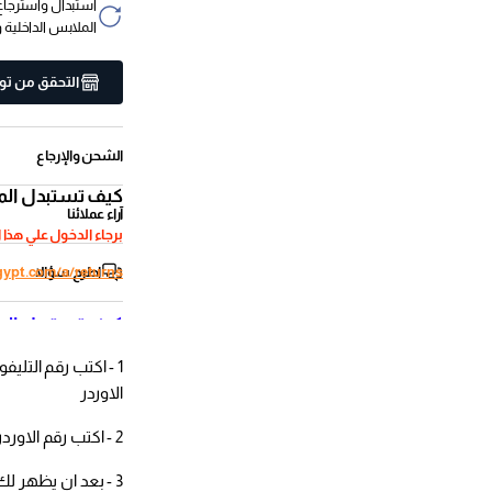
الملابس الداخلية 
التحقق من توف
الشحن والإرجاع
كيف تستبدل الم
آراء عملائنا
برجاء الدخول علي هذا 
اطرح سؤالا
gypt.com/a/returns
كيف تستبدل الم
1 - اكتب رقم التليف
الاوردر
2 - اكتب رقم الاوردر
3 - بعد ان يظهر لك