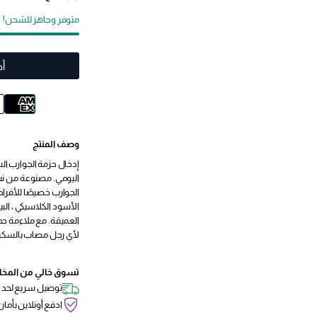
متوفر وجاهز للشحن!
أض
وصف المنتج
اليومي. مصنوعة من نسي
الجوارب خصيصًا للأفراد
الأسود الكلاسيكي ، البي
العميقة. مع ملاءمة حجم
لأي رجل مصاب بالسكر
تسوق خالي من المخا
توصيل سريع لحد با
ادفع أونلاين بأمان