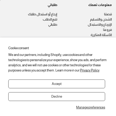
معلومات تهمك
طلباتي
قصتنا
إرجاع أو استبدال طلبك
الشحن والتسليم
تتبع الطلب
الإرجاع والاستبدال
طلباتي
فروعنا
الآسئلة المتكررة
اتصل بنا
سياسة الخصوصية
Cookie consent
الشروط والأحكام
We and our partners, including Shopify, use cookies and other
وظائف
technologies to personalize your experience, show you ads, and perform
ابقى على اطّلاع
analytics, and we will not use cookies or other technologies for these
purposes unless you accept them. Learn more in our
Privacy Policy
اشترك عشان توصلك أحدث المنتجات
والعروض والخصومات.
Accept
ا
ي
اشتراك
ل
ر
Decline
ب
ج
ر
ى
ي
Manage preferences
إ
Copyright © 2026,
2SEgypt
د
العودة إلى الأعلى
إ
د