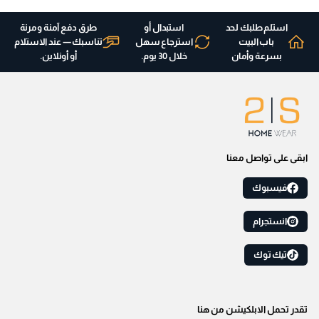
استلم طلبك لحد
استبدال أو
طرق دفع آمنة ومرنة
باب البيت
استرجاع سهل
تناسبك — عند الاستلام
بسرعة وأمان
خلال 30 يوم.
أو أونلاين.
ابقى على تواصل معنا
فيسبوك
انستجرام
تيك توك
تقدر تحمل الابلكيشن من هنا