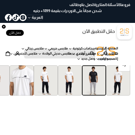
ع
فروعنا
الآسئلة المتكررة
اتصل بنا
وظائف
خ
شحن مجاناً على الاوردرات بقيمة 1899+ جنيه
لا
العربية
ل
30
حمّل التطبيق الآن
يو
حمل الآن
م
ب
الصفحة الرئيسية
بيجامات كرتونية
ملابس حريمي
ملابس رجالي
س
ملابس بناتي
ملابس أولادي
ملابس حديثي الولادة
ملابس للجنسين
ه
ب
إكسسوارات
وصل جديد
ول
ح
انتقل إلى معلومات المنتج
ة
ث