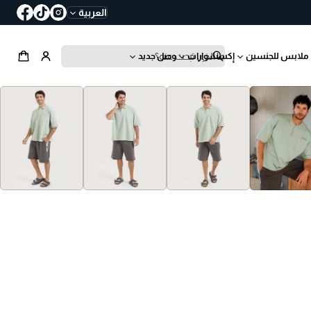
العربية
ملابس للجنسين
إكسسوارات
وصل جديد
ب
ح
ث