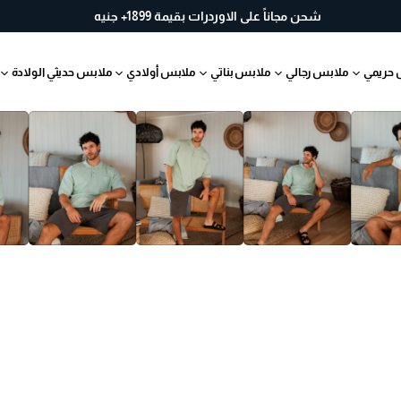
خ
شحن مجاناً على الاوردرات بقيمة 1899+ جنيه
لا
ل
 حريمي
ملابس رجالي
ملابس بناتي
ملابس أولادي
ملابس حديثي الولادة
30
يو
م
ب
س
ه
ول
ة