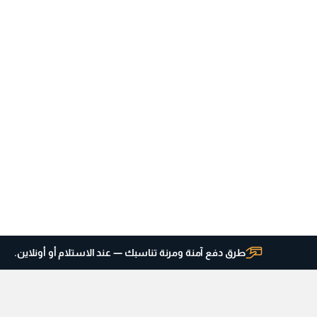
طرق دفع آمنة ومرنة تناسبك — عند الاستلام أو أونلاين.