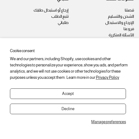
قصتنا
إرجاع أو استبدال طلبك
الشحن والتسليم
تتبع الطلب
الإرجاع والاستبدال
طلباتي
فروعنا
الآسئلة المتكررة
اتصل بنا
سياسة الخصوصية
Cookie consent
الشروط والأحكام
We and our partners, including Shopify, use cookies and other
وظائف
technologies to personalize your experience, show you ads, and perform
ابقى على اطّلاع
analytics, and we will not use cookies or other technologies for these
purposes unless you accept them. Learn more in our
Privacy Policy
اشترك عشان توصلك أحدث المنتجات
والعروض والخصومات.
Accept
ا
ي
اشتراك
ل
ر
Decline
ب
ج
ر
ى
ي
Manage preferences
إ
Copyright © 2026,
2SEgypt
د
العودة إلى الأعلى
إ
د
ل
خ