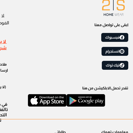
.لا 
الفوط
ابقى على تواصل معنا
فيسبوك
لا ي
شراء
انستجرام
ملاحظ
تيك توك
ارسال
(لا 
تقدر تحمل الابلكيشن من هنا
في ح
التح
ت
معلومات تهمك
طلباتي