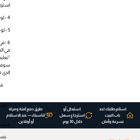
استرج
4 - لو عايز تستبدل اختار Exchange
5 - لو عايز تسترجع فلوسك اختار Refund
6 - ف
في ال
"تعليم
سوف ن
الذي ت
قب
استلم طلبك لحد
استبدال أو
طرق دفع آمنة ومرنة
باب البيت
استرجاع سهل
تناسبك — عند الاستلام
بسرعة وأمان
خلال 30 يوم.
أو أونلاين.
لا يسم