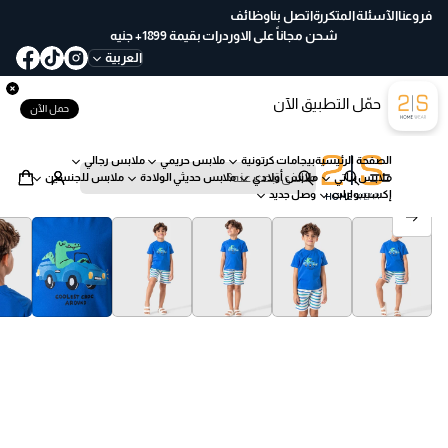
ع
فروعنا
الآسئلة المتكررة
اتصل بنا
وظائف
خ
شحن مجاناً على الاوردرات بقيمة 1899+ جنيه
لا
العربية
ل
30
حمّل التطبيق الآن
يو
حمل الآن
م
ب
الصفحة الرئيسية
بيجامات كرتونية
ملابس حريمي
ملابس رجالي
س
ملابس بناتي
ملابس أولادي
ملابس حديثي الولادة
ملابس للجنسين
ه
ب
إكسسوارات
وصل جديد
ول
ح
انتقل إلى معلومات المنتج
ة
ث