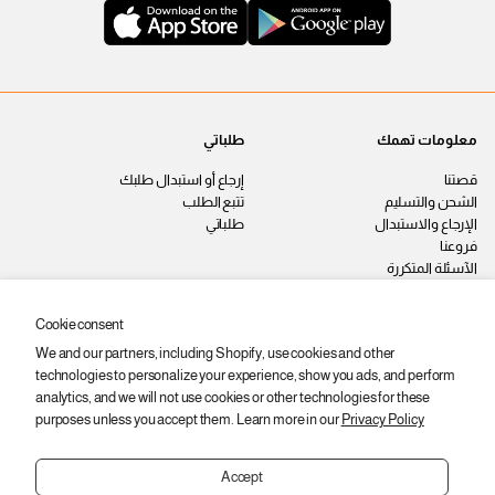
معلومات تهمك
طلباتي
قصتنا
إرجاع أو استبدال طلبك
الشحن والتسليم
تتبع الطلب
الإرجاع والاستبدال
طلباتي
فروعنا
الآسئلة المتكررة
اتصل بنا
سياسة الخصوصية
Cookie consent
الشروط والأحكام
We and our partners, including Shopify, use cookies and other
وظائف
technologies to personalize your experience, show you ads, and perform
ابقى على اطّلاع
analytics, and we will not use cookies or other technologies for these
purposes unless you accept them. Learn more in our
Privacy Policy
اشترك عشان توصلك أحدث المنتجات
والعروض والخصومات.
Accept