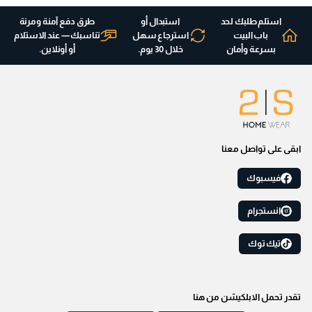
استلم طلبك لحد
استبدال أو
طرق دفع آمنة ومرنة
باب البيت
استرجاع سهل
تناسبك — عند الاستلام
بسرعة وأمان
خلال 30 يوم.
أو أونلاين.
ابقى على تواصل معنا
فيسبوك
انستجرام
تيك توك
تقدر تحمل الابلكيشن من هنا