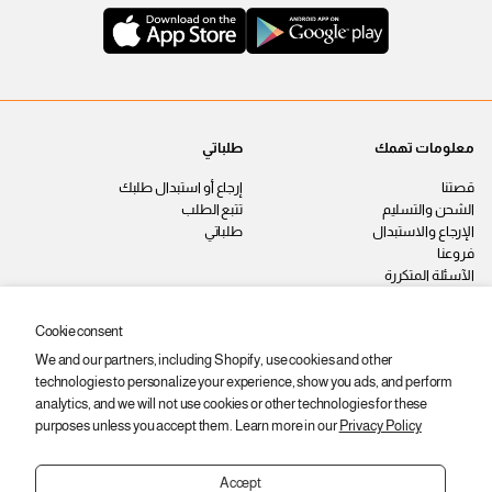
معلومات تهمك
طلباتي
قصتنا
إرجاع أو استبدال طلبك
الشحن والتسليم
تتبع الطلب
الإرجاع والاستبدال
طلباتي
فروعنا
الآسئلة المتكررة
اتصل بنا
سياسة الخصوصية
Cookie consent
الشروط والأحكام
We and our partners, including Shopify, use cookies and other
وظائف
technologies to personalize your experience, show you ads, and perform
ابقى على اطّلاع
analytics, and we will not use cookies or other technologies for these
purposes unless you accept them. Learn more in our
Privacy Policy
اشترك عشان توصلك أحدث المنتجات
والعروض والخصومات.
Accept