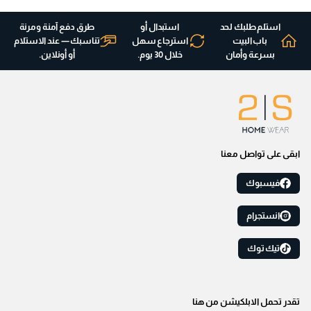
استلم طلبك لحد
استبدال أو
طرق دفع آمنة ومرنة
باب البيت
استرجاع سهل
تناسبك — عند الاستلام
بسرعة وأمان
خلال 30 يوم.
أو أونلاين.
ابقى على تواصل معنا
فيسبوك
انستجرام
تيك توك
تقدر تحمل الابلكيشن من هنا