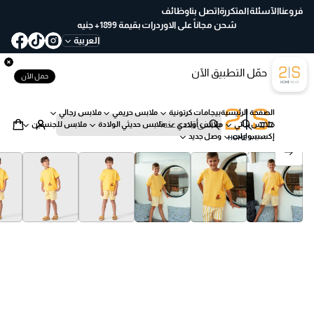
ع
فروعنا
الآسئلة المتكررة
اتصل بنا
وظائف
خ
شحن مجاناً على الاوردرات بقيمة 1899+ جنيه
لا
العربية
ل
30
حمّل التطبيق الآن
يو
حمل الآن
م
ب
الصفحة الرئيسية
بيجامات كرتونية
ملابس حريمي
ملابس رجالي
س
ملابس بناتي
ملابس أولادي
ملابس حديثي الولادة
ملابس للجنسين
ه
ب
إكسسوارات
وصل جديد
ول
ح
انتقل إلى معلومات المنتج
ة
ث