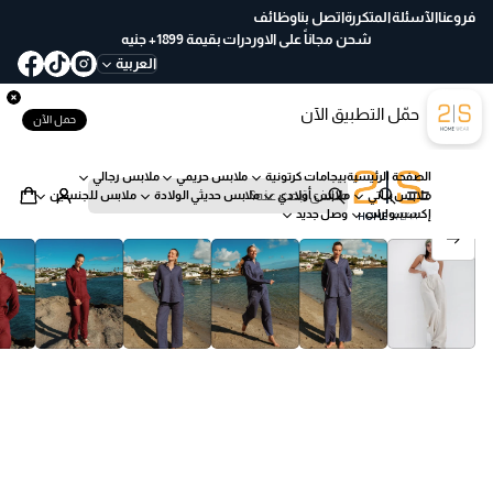
ع
فروعنا
الآسئلة المتكررة
اتصل بنا
وظائف
خ
شحن مجاناً على الاوردرات بقيمة 1899+ جنيه
لا
العربية
ل
30
حمّل التطبيق الآن
يو
حمل الآن
م
ب
الصفحة الرئيسية
بيجامات كرتونية
ملابس حريمي
ملابس رجالي
س
ملابس بناتي
ملابس أولادي
ملابس حديثي الولادة
ملابس للجنسين
ه
ب
إكسسوارات
وصل جديد
ول
ح
انتقل إلى معلومات المنتج
ة
ث