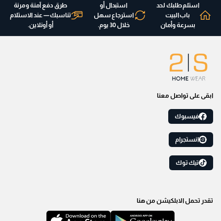
استلم طلبك لحد
استبدال أو
طرق دفع آمنة ومرنة
باب البيت
استرجاع سهل
تناسبك — عند الاستلام
بسرعة وأمان
خلال 30 يوم.
أو أونلاين.
ابقى على تواصل معنا
فيسبوك
انستجرام
تيك توك
تقدر تحمل الابلكيشن من هنا