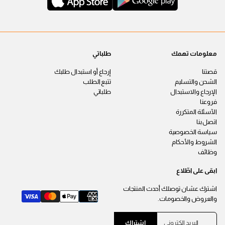
معلومات تهمك
طلباتي
قصتنا
إرجاع أو استبدال طلبك
الشحن والتسليم
تتبع الطلب
الإرجاع والاستبدال
طلباتي
فروعنا
الآسئلة المتكررة
اتصل بنا
سياسة الخصوصية
الشروط والأحكام
وظائف
ابقى على اطّلاع
اشترك عشان توصلك أحدث المنتجات
والعروض والخصومات.
ا
ي
اشتراك
ل