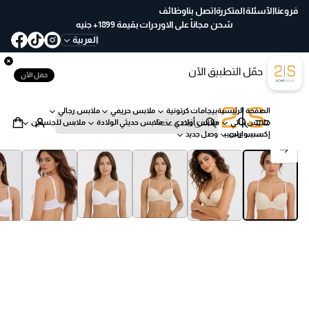
ع
فروعنا
الآسئلة المتكررة
اتصل بنا
وظائف
خ
شحن مجاناً على الاوردرات بقيمة 1899+ جنيه
لا
العربية
ل
30
حمّل التطبيق الآن
يو
حمل الآن
م
ب
الصفحة الرئيسية
بيجامات كرتونية
ملابس حريمي
ملابس رجالي
س
ملابس بناتي
ملابس أولادي
ملابس حديثي الولادة
ملابس للجنسين
ه
ب
إكسسوارات
وصل جديد
ول
ح
انتقل إلى معلومات المنتج
ة
ث