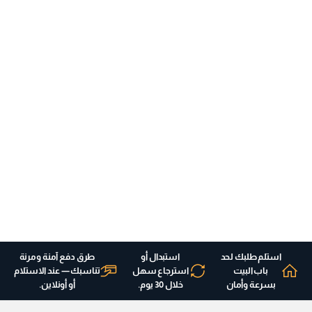
استلم طلبك لحد
استبدال أو
طرق دفع آمنة ومرنة
باب البيت
استرجاع سهل
تناسبك — عند الاستلام
بسرعة وأمان
خلال 30 يوم.
أو أونلاين.