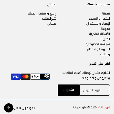
معلومات تهمك
طلباتي
قصتنا
إرجاع أو استبدال طلبك
الشحن والتسليم
تتبع الطلب
الإرجاع والاستبدال
طلباتي
فروعنا
الآسئلة المتكررة
اتصل بنا
سياسة الخصوصية
الشروط والأحكام
وظائف
ابقى على اطّلاع
اشترك عشان توصلك أحدث المنتجات
والعروض والخصومات.
ا
ي
اشتراك
ل
ر
ب
ج
ر
ى
ي
إ
Copyright © 2026,
2SEgypt
د
العودة إلى الأعلى
إ
د