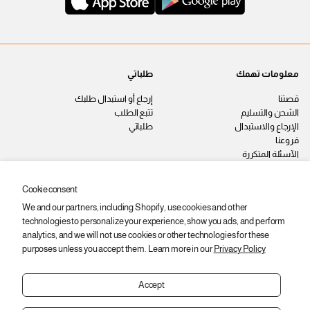
معلومات تهمك
طلباتي
قصتنا
إرجاع أو استبدال طلبك
الشحن والتسليم
تتبع الطلب
الإرجاع والاستبدال
طلباتي
فروعنا
الآسئلة المتكررة
اتصل بنا
سياسة الخصوصية
Cookie consent
الشروط والأحكام
We and our partners, including Shopify, use cookies and other
وظائف
technologies to personalize your experience, show you ads, and perform
ابقى على اطّلاع
analytics, and we will not use cookies or other technologies for these
purposes unless you accept them. Learn more in our
Privacy Policy
اشترك عشان توصلك أحدث المنتجات
والعروض والخصومات.
Accept
ا
ي
اشتراك
ل