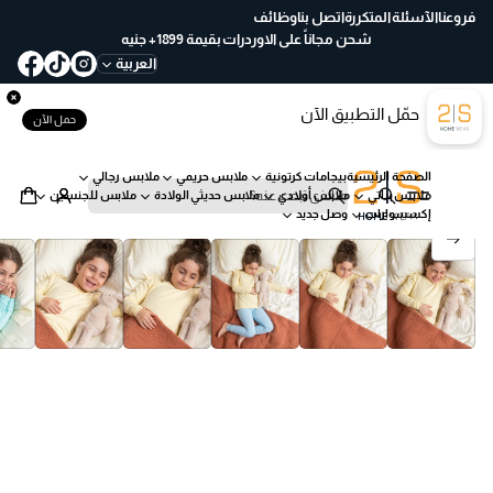
ع
فروعنا
الآسئلة المتكررة
اتصل بنا
وظائف
خ
شحن مجاناً على الاوردرات بقيمة 1899+ جنيه
لا
العربية
ل
30
حمّل التطبيق الآن
يو
حمل الآن
م
ب
الصفحة الرئيسية
بيجامات كرتونية
ملابس حريمي
ملابس رجالي
س
ملابس بناتي
ملابس أولادي
ملابس حديثي الولادة
ملابس للجنسين
ه
ب
إكسسوارات
وصل جديد
ول
ح
انتقل إلى معلومات المنتج
ة
ث