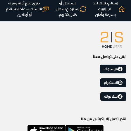
استلم طلبك لحد
استبدال أو
طرق دفع آمنة ومرنة
باب البيت
استرجاع سهل
تناسبك — عند الاستلام
بسرعة وأمان
خلال 30 يوم.
أو أونلاين.
ابقى على تواصل معنا
فيسبوك
انستجرام
تيك توك
تقدر تحمل الابلكيشن من هنا