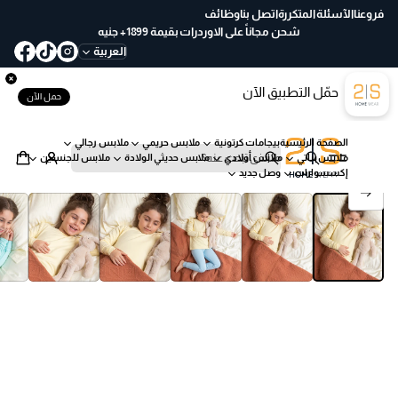
ع
فروعنا
الآسئلة المتكررة
اتصل بنا
وظائف
خ
شحن مجاناً على الاوردرات بقيمة 1899+ جنيه
لا
العربية
ل
30
حمّل التطبيق الآن
يو
حمل الآن
م
ب
الصفحة الرئيسية
بيجامات كرتونية
ملابس حريمي
ملابس رجالي
س
ملابس بناتي
ملابس أولادي
ملابس حديثي الولادة
ملابس للجنسين
ه
ب
إكسسوارات
وصل جديد
ول
ح
انتقل إلى معلومات المنتج
ة
ث