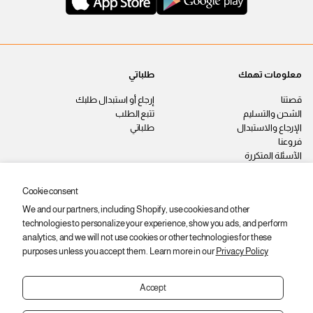
معلومات تهمك
طلباتي
قصتنا
إرجاع أو استبدال طلبك
الشحن والتسليم
تتبع الطلب
الإرجاع والاستبدال
طلباتي
فروعنا
الآسئلة المتكررة
اتصل بنا
سياسة الخصوصية
Cookie consent
الشروط والأحكام
We and our partners, including Shopify, use cookies and other
وظائف
technologies to personalize your experience, show you ads, and perform
ابقى على اطّلاع
analytics, and we will not use cookies or other technologies for these
purposes unless you accept them. Learn more in our
Privacy Policy
اشترك عشان توصلك أحدث المنتجات
والعروض والخصومات.
Accept
ا
ي
اشتراك
ل