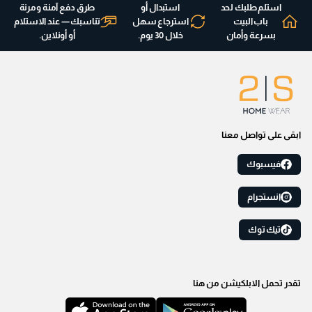
استلم طلبك لحد
استبدال أو
طرق دفع آمنة ومرنة
باب البيت
استرجاع سهل
تناسبك — عند الاستلام
بسرعة وأمان
خلال 30 يوم.
أو أونلاين.
ابقى على تواصل معنا
فيسبوك
انستجرام
تيك توك
تقدر تحمل الابلكيشن من هنا